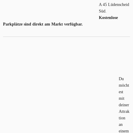
A 45 Lüdenscheid
Süd.
Kostenlose
Parkplätze sind direkt am Markt verfügbar.
Du
möcht
est
mit
deiner
Attrak
tion
an
einem