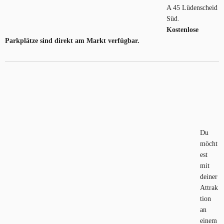
A 45 Lüdenscheid
Süd.
Kostenlose
Parkplätze sind direkt am Markt verfügbar.
Du
möcht
est
mit
deiner
Attrak
tion
an
einem