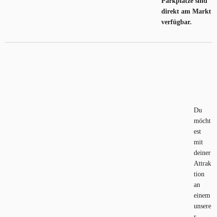
Parkplätze sind
direkt am Markt
verfügbar.
Du
möcht
est
mit
deiner
Attrak
tion
an
einem
unsere
r