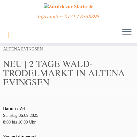
Infos unter: 0171 / 8338898
Zum
Inhalt
Start
»
Veranstaltungen
»
NEU | 2 TAGE WALD-TRÖDELMARKT IN
springen
ALTENA EVINGSEN
NEU | 2 TAGE WALD-
TRÖDELMARKT IN ALTENA
EVINGSEN
Datum / Zeit
Samstag 06.09.2025
8:00 bis 16:00 Uhr
Veranstaltungsort