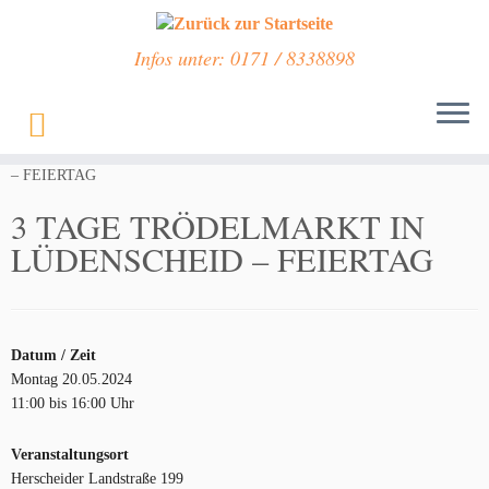
Infos unter: 0171 / 8338898
Zum
Inhalt
Start
»
Veranstaltungen
»
3 TAGE TRÖDELMARKT IN LÜDENSCHEID
springen
– FEIERTAG
3 TAGE TRÖDELMARKT IN
LÜDENSCHEID – FEIERTAG
Datum / Zeit
Montag 20.05.2024
11:00 bis 16:00 Uhr
Veranstaltungsort
Herscheider Landstraße 199