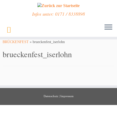
Infos unter: 0171 / 8338898
Zum
Inhalt
Start
»
Veranstaltungen
»
3 TAGE TRÖDELMARKT IN ISERLOHN MIT
springen
BRÜCKENFEST
»
brueckenfest_iserlohn
brueckenfest_iserlohn
Datenschutz
|
Impressum