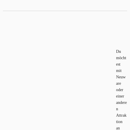
Du
möcht
est
mit
Neuw
are
oder
einer
andere
n
Attrak
tion
an