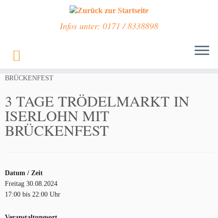
Infos unter: 0171 / 8338898
Zum
Inhalt
Start
»
Veranstaltungen
»
3 TAGE TRÖDELMARKT IN ISERLOHN MIT
springen
BRÜCKENFEST
3 TAGE TRÖDELMARKT IN
ISERLOHN MIT
BRÜCKENFEST
Datum / Zeit
Freitag 30.08.2024
17:00 bis 22:00 Uhr
Veranstaltungsort