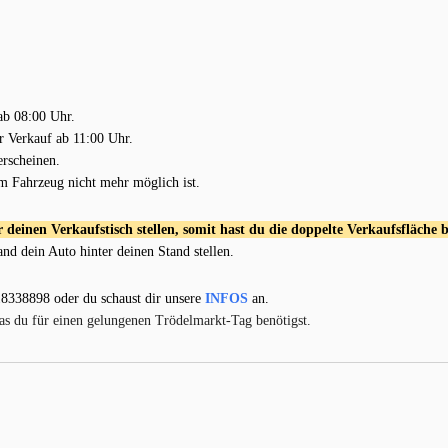
ab 08:00 Uhr.
r Verkauf ab 11:00 Uhr.
erscheinen.
em Fahrzeug nicht mehr möglich ist.
deinen Verkaufstisch stellen, somit hast du die doppelte Verkaufsfläche b
d dein Auto hinter deinen Stand stellen.
18338898 oder du schaust dir unsere
INFOS
an.
was du für einen gelungenen Trödelmarkt-Tag benötigst.