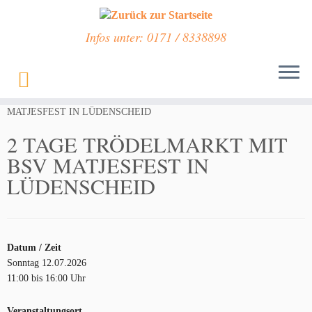
Infos unter: 0171 / 8338898
Zum
Inhalt
Start
»
Veranstaltungen
»
2 TAGE TRÖDELMARKT MIT BSV
springen
MATJESFEST IN LÜDENSCHEID
2 TAGE TRÖDELMARKT MIT
BSV MATJESFEST IN
LÜDENSCHEID
Datum / Zeit
Sonntag 12.07.2026
11:00 bis 16:00 Uhr
Veranstaltungsort