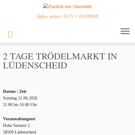
Infos unter: 0171 / 8338898
Zum
Inhalt
Start
»
Veranstaltungen
»
2 TAGE TRÖDELMARKT IN LÜDENSCHEID
springen
2 TAGE TRÖDELMARKT IN
LÜDENSCHEID
Datum / Zeit
Sonntag 21.06.2026
11:00 bis 16:00 Uhr
Veranstaltungsort
Hohe Steinert 2
58509 Lüdenscheid