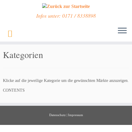
Infos unter: 0171 / 8338898
Zum
Inhalt
Start
»
Veranstaltungen
»
Trödelmärkte
»
Kategorien
springen
Kategorien
Klicke auf die jeweilige Kategorie um die gewünschten Märkte anzuzeigen.
CONTENTS
Datenschutz
|
Impressum