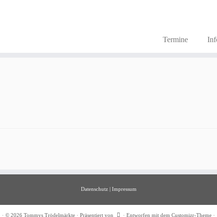
Termine
In
Datenschutz
|
Impressum
·
© 2026
Tommys Trödelmärkte
·
Präsentiert von
·
Entworfen mit dem
Customizr-Theme
·