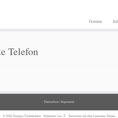
Termine
In
e Telefon
Datenschutz
|
Impressum
·
© 2026
Tommys Trödelmärkte
·
Präsentiert von
·
Entworfen mit dem
Customizr-Theme
·