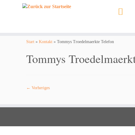
Zum
Inhalt
Start
»
Kontakt
»
Tommys Troedelmaerkte Telefon
springen
Tommys Troedelmaerkt
← Vorheriges