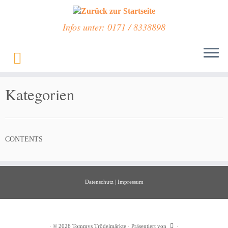
Infos unter: 0171 / 8338898
Zum
Inhalt
Start
»
Kategorien
springen
Kategorien
CONTENTS
Datenschutz
|
Impressum
·
© 2026
Tommys Trödelmärkte
·
Präsentiert von
·