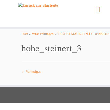
Zum
Inhalt
Start
»
Veranstaltungen
»
TRÖDELMARKT IN LÜDENSCHEID >> 
springen
hohe_steinert_3
← Vorheriges