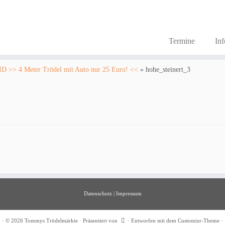
Termine
In
4 Meter Trödel mit Auto nur 25 Euro! <<
»
hohe_steinert_3
Datenschutz
|
Impressum
·
© 2026
Tommys Trödelmärkte
·
Präsentiert von
·
Entworfen mit dem
Customizr-Theme
·