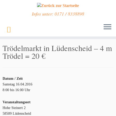
Infos unter: 0171 / 8338898
Zum
Inhalt
Start
»
Veranstaltungen
»
Trödelmarkt in Lüdenscheid – 4 m Trödel = 20 €
springen
Trödelmarkt in Lüdenscheid – 4 m
Trödel = 20 €
Datum / Zeit
Samstag 16.04.2016
8:00 bis 16:00 Uhr
Veranstaltungsort
Hohe Steinert 2
58509 Lüdenscheid