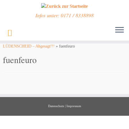
Infos unter: 0171 / 8338898
Zum
Inhalt
Start
»
Veranstaltungen
»
NEUER TERMIN! – TRÖDELMARKT IN
springen
LÜDENSCHEID – Abgesagt!!!
»
fuenfeuro
fuenfeuro
Datenschutz
|
Impressum