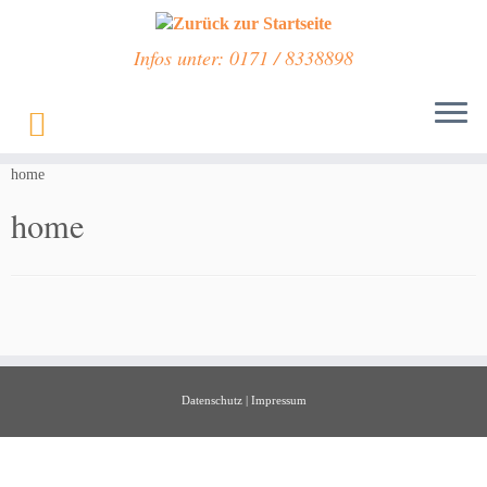
Infos unter: 0171 / 8338898
Zum
Inhalt
Start
»
Veranstaltungen
»
Fällt aus! – TRÖDELMARKT IN HALVER
»
springen
home
home
Datenschutz
|
Impressum