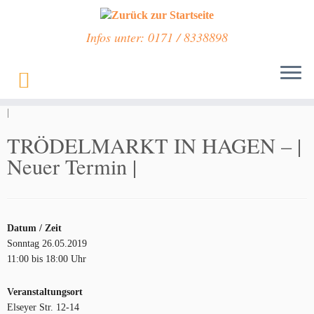
Infos unter: 0171 / 8338898
Zum
Inhalt
Start
»
Veranstaltungen
»
TRÖDELMARKT IN HAGEN – | Neuer Termin
springen
|
TRÖDELMARKT IN HAGEN – |
Neuer Termin |
Datum / Zeit
Sonntag 26.05.2019
11:00 bis 18:00 Uhr
Veranstaltungsort
Elseyer Str. 12-14