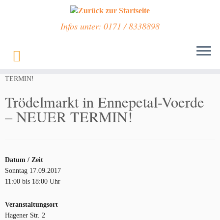
Infos unter: 0171 / 8338898
Zum
Inhalt
Start
»
Veranstaltungen
»
Trödelmarkt in Ennepetal-Voerde – NEUER
springen
TERMIN!
Trödelmarkt in Ennepetal-Voerde
– NEUER TERMIN!
Datum / Zeit
Sonntag 17.09.2017
11:00 bis 18:00 Uhr
Veranstaltungsort
Hagener Str. 2