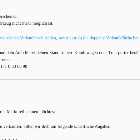
r.
erscheinen.
rzeug nicht mehr möglich ist.
er deinen Verkaufstisch stellen, somit hast du die doppelte Verkaufsfläche be
nd dein Auto hinter deinen Stand stellen. Kombiwagen oder Transporter benöti
tfernen.
0171 8 33 88 98
eren Markt teilnehmen möchtest.
u verkaufen, bitten wir dich um folgende schriftliche Angaben: