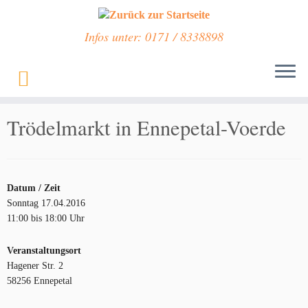
Infos unter: 0171 / 8338898
Zum
Inhalt
Start
»
Veranstaltungen
»
Trödelmarkt in Ennepetal-Voerde
springen
Trödelmarkt in Ennepetal-Voerde
Datum / Zeit
Sonntag 17.04.2016
11:00 bis 18:00 Uhr
Veranstaltungsort
Hagener Str. 2
58256 Ennepetal