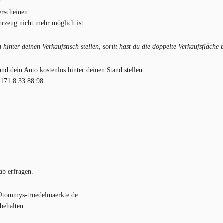
r.
erscheinen.
rzeug nicht mehr möglich ist.
hinter deinen Verkaufstisch stellen, somit hast du die doppelte Verkaufsfläche
d dein Auto kostenlos hinter deinen Stand stellen.
0171 8 33 88 98
ab erfragen.
o@tommys-troedelmaerkte.de
behalten.