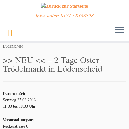
Infos unter: 0171 / 8338898
Zum
Inhalt
Start
»
Veranstaltungen
»
>> NEU << – 2 Tage Oster-Trödelmarkt in
springen
Lüdenscheid
>> NEU << – 2 Tage Oster-
Trödelmarkt in Lüdenscheid
Datum / Zeit
Sonntag 27.03.2016
11:00 bis 18:00 Uhr
Veranstaltungsort
Reckenstrasse 6