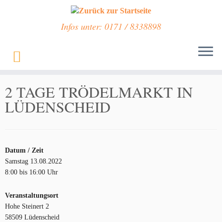
Infos unter: 0171 / 8338898
Zum
Inhalt
Start
»
Veranstaltungen
»
2 TAGE TRÖDELMARKT IN LÜDENSCHEID
springen
2 TAGE TRÖDELMARKT IN
LÜDENSCHEID
Datum / Zeit
Samstag 13.08.2022
8:00 bis 16:00 Uhr
Veranstaltungsort
Hohe Steinert 2
58509 Lüdenscheid