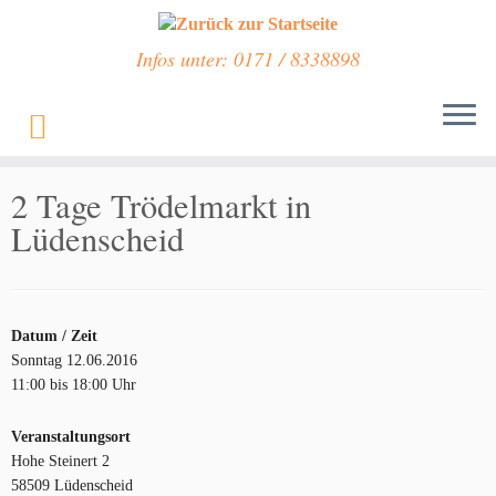
Infos unter: 0171 / 8338898
Zum
Inhalt
Start
»
Veranstaltungen
»
2 Tage Trödelmarkt in Lüdenscheid
springen
2 Tage Trödelmarkt in
Lüdenscheid
Datum / Zeit
Sonntag 12.06.2016
11:00 bis 18:00 Uhr
Veranstaltungsort
Hohe Steinert 2
58509 Lüdenscheid