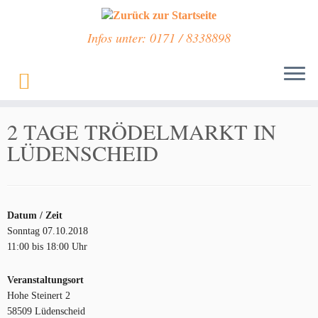
Infos unter: 0171 / 8338898
Zum
Inhalt
Start
»
Veranstaltungen
»
2 TAGE TRÖDELMARKT IN LÜDENSCHEID
springen
2 TAGE TRÖDELMARKT IN
LÜDENSCHEID
Datum / Zeit
Sonntag 07.10.2018
11:00 bis 18:00 Uhr
Veranstaltungsort
Hohe Steinert 2
58509 Lüdenscheid