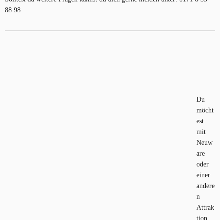
88 98
Du
möcht
est
mit
Neuw
are
oder
einer
andere
n
Attrak
tion