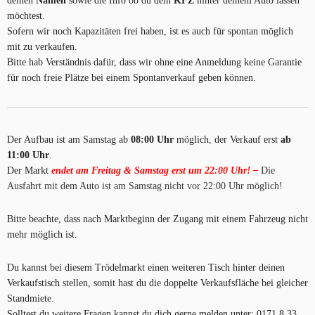
deinen
Namen
sowie die Info ob du dein
KFZ
hinter deinem Auto lassen
möchtest.
Sofern wir noch Kapazitäten frei haben, ist es auch für spontan möglich
mit zu verkaufen.
Bitte hab Verständnis dafür, dass wir ohne eine Anmeldung keine Garantie
für noch freie Plätze bei einem Spontanverkauf geben können.
Der Aufbau ist am Samstag ab
08:00 Uhr
möglich, der Verkauf erst
ab
11:00 Uhr
.
Der Markt
endet am Freitag & Samstag erst um 22:00 Uhr! –
Die
Ausfahrt mit dem Auto ist am Samstag nicht vor 22:00 Uhr möglich!
Bitte beachte, dass nach Marktbeginn der Zugang mit einem Fahrzeug nicht
mehr möglich ist.
Du kannst bei diesem Trödelmarkt einen weiteren Tisch hinter deinen
Verkaufstisch stellen, somit hast du die doppelte Verkaufsfläche bei gleicher
Standmiete.
Solltest du weitere Fragen kannst du dich gerne melden unter: 0171 8 33