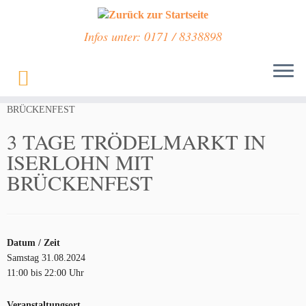
Infos unter: 0171 / 8338898
Zum
Inhalt
Start
»
Veranstaltungen
»
3 TAGE TRÖDELMARKT IN ISERLOHN MIT
springen
BRÜCKENFEST
3 TAGE TRÖDELMARKT IN
ISERLOHN MIT
BRÜCKENFEST
Datum / Zeit
Samstag 31.08.2024
11:00 bis 22:00 Uhr
Veranstaltungsort