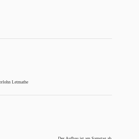
erlohn Letmathe
Der Aufbau ist am Samstag ab