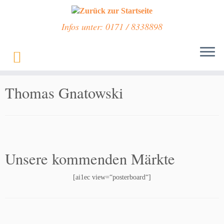
Infos unter: 0171 / 8338898
Zum
Inhalt
Start
»
Thomas Gnatowski
springen
Thomas Gnatowski
Unsere kommenden Märkte
[ai1ec view=“posterboard“]